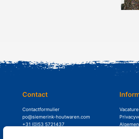
Contact
Inform
Contactformulier
Vacature
po@siemerink-houtwaren.com
Privacyv
+31 (0)53 5721437
Algemen