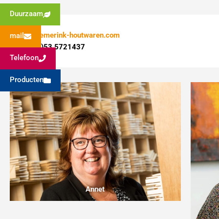
Duurzaam
po@siemerink-houtwaren.com
mail
+31 (0)53 5721437
Telefoon
Producten
Annet