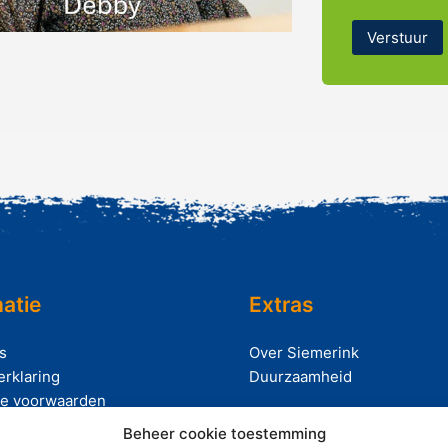
Verstuur
atie
Extras
s
Over Siemerink
erklaring
Duurzaamheid
e voorwaarden
Beheer cookie toestemming