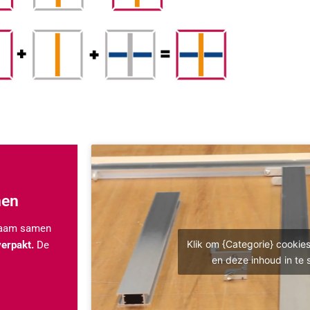
men
eraam samen
Klik om {Categorie} cookie
verpakt.
De
en deze inhoud in te 