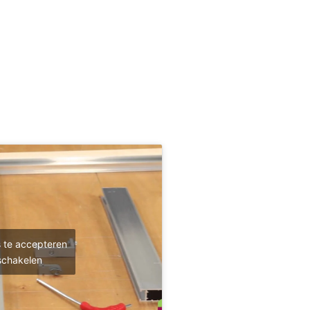
s te accepteren
schakelen