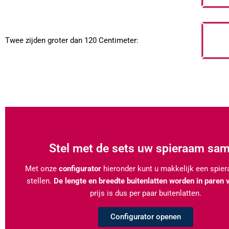
Twee zijden groter dan 120 Centimeter:
Stel met de sets uw spieraam sa
Met onze
configurator
hieronder kunt u makkelijk een spi
stellen.
De lengte en breedte buitenlatten worden in paren 
prijs is dus per paar buitenlatten.
Configurator openen