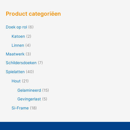
o
e
Product categoriëen
k
n
Doek op rol
(6)
a
Katoen
(2)
a
Linnen
(4)
r
Maatwerk
(3)
:
Schildersdoeken
(7)
Spielatten
(40)
Hout
(21)
Gelamineerd
(15)
Gevingerlast
(5)
Si-Frame
(18)