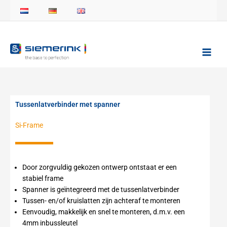
Ga
naar
de
inhoud
Tussenlatverbinder met spanner
Si-Frame
Door zorgvuldig gekozen ontwerp ontstaat er een
stabiel frame
Spanner is geïntegreerd met de tussenlatverbinder
Tussen- en/of kruislatten zijn achteraf te monteren
Eenvoudig, makkelijk en snel te monteren, d.m.v. een
4mm inbussleutel