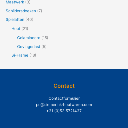
Maatwerk
(3)
:
Schildersdoeken
(7)
Spielatten
(40)
Hout
(21)
Gelamineerd
(15)
Gevingerlast
(5)
Si-Frame
(18)
Contact
Contactformulier
po@siemerink-houtwaren.com
+31 (0)53 5721437