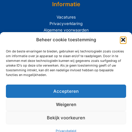
Informatie
Vacatures
Privacyverklaring
Algemene voorwaarden
Extras
Beheer cookie toestemming
Om de beste ervaringen te bieden, gebruiken wij technologieën zoals cookies
Over Siemerink
om informatie over je apparaat op te slaan en/of te raadplegen. Door in te
Duurzaamheid
stemmen met deze technologieën kunnen wij gegevens zoals surfgedrag of
unieke ID's op deze site verwerken. Als je geen toestemming geeft of uw
toestemming intrekt, kan dit een nadelige invloed hebben op bepaalde
functies en mogelijkheden.
Accepteren
Copyright © 2026 Siemerink Houtwaren | Gerealiseerd door
Maroy
Media
Weigeren
Bekijk voorkeuren
Privacybeleid