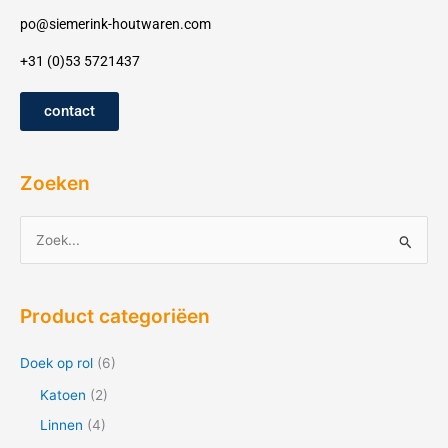
po@siemerink-houtwaren.com
+31 (0)53 5721437
contact
Zoeken
Z
o
e
Product categoriëen
k
n
Doek op rol
(6)
a
Katoen
(2)
a
Linnen
(4)
r