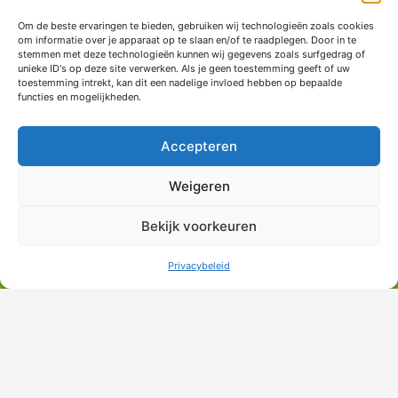
Om de beste ervaringen te bieden, gebruiken wij technologieën zoals cookies
om informatie over je apparaat op te slaan en/of te raadplegen. Door in te
stemmen met deze technologieën kunnen wij gegevens zoals surfgedrag of
unieke ID's op deze site verwerken. Als je geen toestemming geeft of uw
toestemming intrekt, kan dit een nadelige invloed hebben op bepaalde
functies en mogelijkheden.
Accepteren
Eine Auswahl passender Produkte
Weigeren
Bekijk voorkeuren
Contact
Privacybeleid
Nachhaltigkeit
Mail
Telefon
Produkte
Kontakt formular
po@siemerink-houtwaren.com
+31 (0)53 5721437