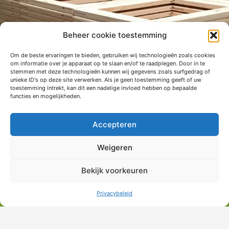
Beheer cookie toestemming
Om de beste ervaringen te bieden, gebruiken wij technologieën zoals cookies
om informatie over je apparaat op te slaan en/of te raadplegen. Door in te
stemmen met deze technologieën kunnen wij gegevens zoals surfgedrag of
unieke ID's op deze site verwerken. Als je geen toestemming geeft of uw
toestemming intrekt, kan dit een nadelige invloed hebben op bepaalde
functies en mogelijkheden.
Accepteren
Weigeren
Bekijk voorkeuren
Privacybeleid
Nachhaltigkeit
Mail
Telefon
Produkte