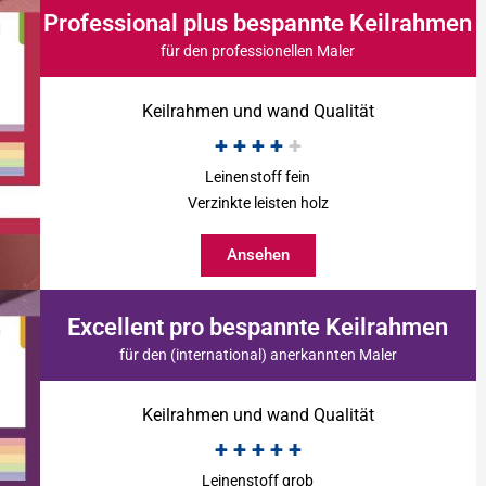
Professional plus bespannte Keilrahmen
für den professionellen Maler
Keilrahmen und wand Qualität
+
+
+
+
+
Leinenstoff fein
Verzinkte leisten holz
Ansehen
Excellent pro bespannte Keilrahmen
für den (international) anerkannten Maler
Keilrahmen und wand Qualität
+
+
+
+
+
Leinenstoff grob