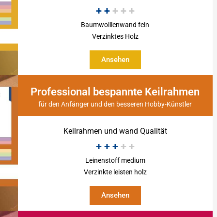
+
+
+
+
+
Baumwolllenwand fein
Verzinktes Holz
Ansehen
Professional bespannte Keilrahmen
für den Anfänger und den besseren Hobby-Künstler
Keilrahmen und wand Qualität
+
+
+
+
+
Leinenstoff medium
Verzinkte leisten holz
Ansehen