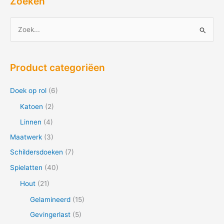
Zoeken
Z
o
e
Product categoriëen
k
n
Doek op rol
(6)
a
Katoen
(2)
a
Linnen
(4)
r
Maatwerk
(3)
:
Schildersdoeken
(7)
Spielatten
(40)
Hout
(21)
Gelamineerd
(15)
Gevingerlast
(5)