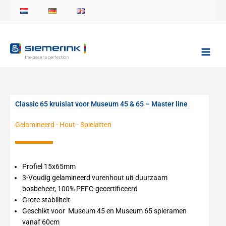
Ga
naar
de
inhoud
Classic 65 kruislat voor Museum 45 & 65 – Master line
Gelamineerd
-
Hout
-
Spielatten
Profiel 15x65mm
3-Voudig gelamineerd vurenhout uit duurzaam
bosbeheer, 100% PEFC-gecertificeerd
Grote stabiliteit
Geschikt voor Museum 45 en Museum 65 spieramen
vanaf 60cm