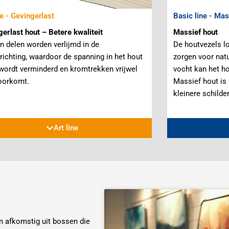
ne - Gevingerlast
Basic line - Mas
erlast hout – Betere kwaliteit
Massief hout
n delen worden verlijmd in de
De houtvezels lo
richting, waardoor de spanning in het hout
zorgen voor natu
 wordt verminderd en kromtrekken vrijwel
vocht kan het ho
voorkomt.
Massief hout is 
kleinere schilde
Art line
en afkomstig uit bossen die