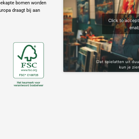
 Gekapte bomen worden
Europa draagt bij aan
Click to accep
enab