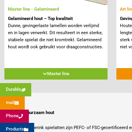
Master line - Gelamineerd
Art li
Gelamineerd hout – Top kwaliteit
Geving
Dunne, gevingerlaste lamellen worden verlijmd
Houte
en in lagen verwerkt. Dit resulteert in een sterke,
lengte
stabiele spielat die niet kromtrekt. Gelamineerd
sterk
hout wordt ook gebruikt voor draagconstructies.
niet 
Master line
Durable
mail
Duurzaam hout
Phone
Siemerink spielatten zijn PEFC- of FSC-gecertificeerd 
Products