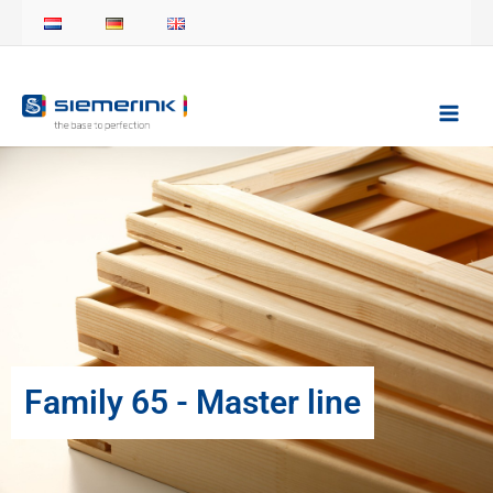
Ga
naar
de
inhoud
Family 65 - Master line