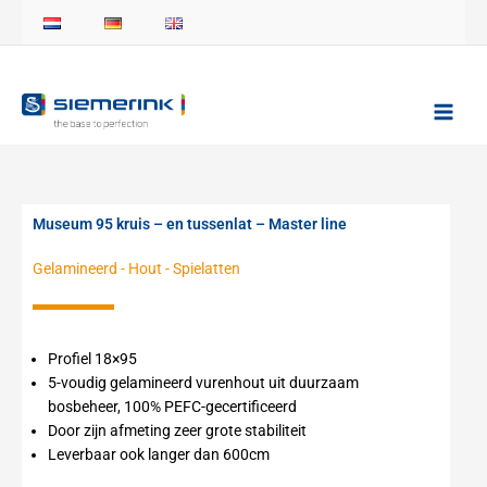
Ga
naar
de
inhoud
Museum 95 kruis – en tussenlat – Master line
Gelamineerd
-
Hout
-
Spielatten
Profiel 18×95
5-voudig gelamineerd vurenhout uit duurzaam
bosbeheer, 100% PEFC-gecertificeerd
Door zijn afmeting zeer grote stabiliteit
Leverbaar ook langer dan 600cm