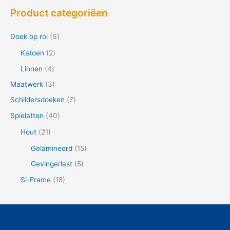
e
Product categoriëen
k
n
Doek op rol
(6)
a
Katoen
(2)
a
Linnen
(4)
r
Maatwerk
(3)
:
Schildersdoeken
(7)
Spielatten
(40)
Hout
(21)
Gelamineerd
(15)
Gevingerlast
(5)
Si-Frame
(18)