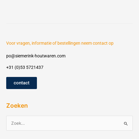
Voor vragen, informatie of bestellingen neem contact op
po@siemerink-houtwaren.com
+31 (0)53 5721437
contact
Zoeken
Z
o