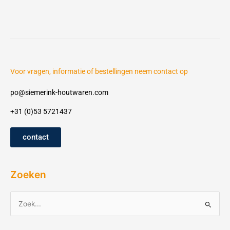
Voor vragen, informatie of bestellingen neem contact op
po@siemerink-houtwaren.com
+31 (0)53 5721437
contact
Zoeken
Z
o