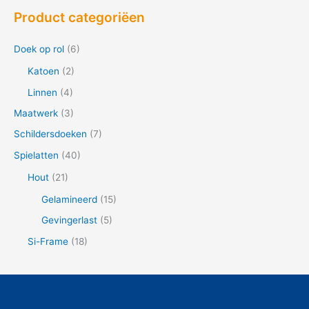
e
Product categoriëen
k
n
Doek op rol
(6)
a
Katoen
(2)
a
Linnen
(4)
r
Maatwerk
(3)
:
Schildersdoeken
(7)
Spielatten
(40)
Hout
(21)
Gelamineerd
(15)
Gevingerlast
(5)
Si-Frame
(18)