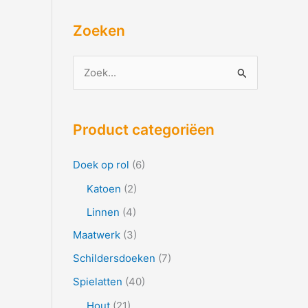
Zoeken
Z
o
e
Product categoriëen
k
n
Doek op rol
(6)
a
Katoen
(2)
a
Linnen
(4)
r
Maatwerk
(3)
:
Schildersdoeken
(7)
Spielatten
(40)
Hout
(21)