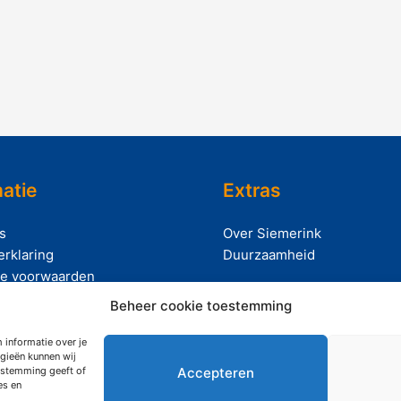
atie
Extras
s
Over Siemerink
erklaring
Duurzaamheid
e voorwaarden
Beheer cookie toestemming
 informatie over je
gieën kunnen wij
Accepteren
oestemming geeft of
es en
right © 2026 Siemerink Houtwaren | Gerealiseerd door
Maroy 