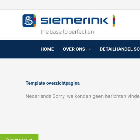
Ga
naar
de
inhoud
HOME
OVER ONS
DETAILHANDEL S
Template overzichtpagina
Nederlands Sorry, we konden geen berichten vinde