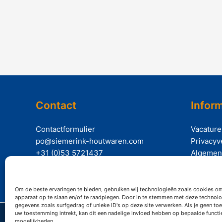
Contact
Inform
Contactformulier
Vacature
po@siemerink-houtwaren.com
Privacyv
+31 (0)53 5721437
Algemen
Om de beste ervaringen te bieden, gebruiken wij technologieën zoals cookies om
apparaat op te slaan en/of te raadplegen. Door in te stemmen met deze technolo
gegevens zoals surfgedrag of unieke ID's op deze site verwerken. Als je geen t
uw toestemming intrekt, kan dit een nadelige invloed hebben op bepaalde functi
Copy
mogelijkheden.