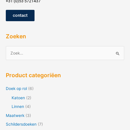
+31 (0)53 5721437
contact
Zoeken
Z
o
e
Product categoriëen
k
n
Doek op rol
(6)
a
Katoen
(2)
a
Linnen
(4)
r
Maatwerk
(3)
:
Schildersdoeken
(7)