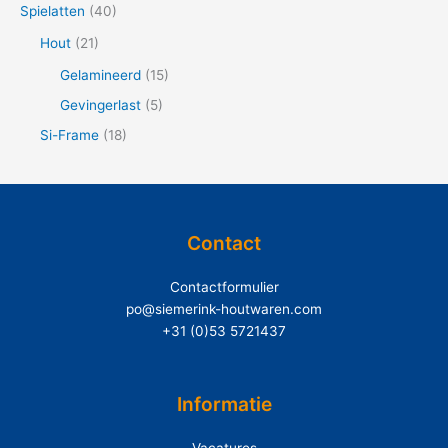
Spielatten
(40)
Hout
(21)
Gelamineerd
(15)
Gevingerlast
(5)
Si-Frame
(18)
Contact
Contactformulier
po@siemerink-houtwaren.com
+31 (0)53 5721437
Informatie