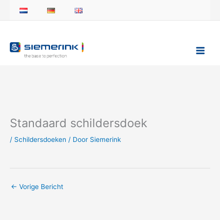
Ga
naar
de
inhoud
Standaard schildersdoek
/
Schildersdoeken
/ Door
Siemerink
←
Vorige Bericht