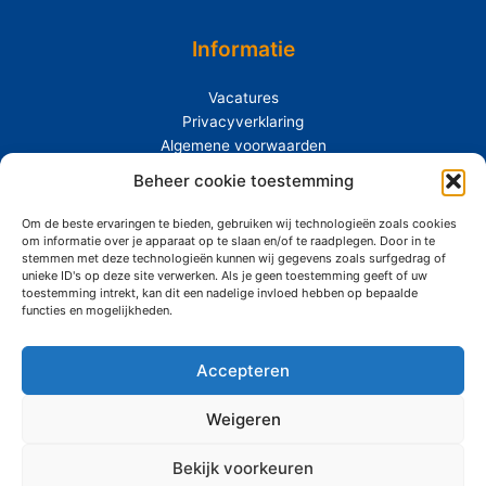
Informatie
Vacatures
Privacyverklaring
Algemene voorwaarden
Extras
Beheer cookie toestemming
Om de beste ervaringen te bieden, gebruiken wij technologieën zoals cookies
Over Siemerink
om informatie over je apparaat op te slaan en/of te raadplegen. Door in te
Duurzaamheid
stemmen met deze technologieën kunnen wij gegevens zoals surfgedrag of
unieke ID's op deze site verwerken. Als je geen toestemming geeft of uw
toestemming intrekt, kan dit een nadelige invloed hebben op bepaalde
functies en mogelijkheden.
Accepteren
Copyright © 2026 Siemerink Houtwaren | Gerealiseerd door
Maroy
Media
Weigeren
Bekijk voorkeuren