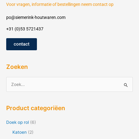
Voor vragen, informatie of bestellingen neem contact op
po@siemerink-houtwaren.com
+31 (0)53 5721437
contact
Zoeken
Z
o
e
Product categoriëen
k
n
Doek op rol
(6)
a
Katoen
(2)
a