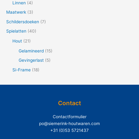
Linnen
(4)
r
Maatwerk
(3)
:
Schildersdoeken
(7)
Spielatten
(40)
Hout
(21)
Gelamineerd
(15)
Gevingerlast
(5)
Si-Frame
(18)
Contact
Contactformulier
po@siemerink-houtwaren.com
+31 (0)53 5721437