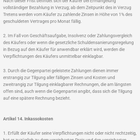
Nach dieser Frist befindet sich der Käufer bei Ermangelung
vollständiger Bezahlung in Verzug; ab dem Zeitpunkt des in Verzug
Tretens werden vom Käufer zu zahlende Zinsen in Höhe von 1% des
geschuldeten Vertrages pro Monat fällig.
2. Im Fall von Geschäftsaufgabe, Insolvenz oder Zahlungsvergleich
des Käufers oder wenn die gesetzliche Schuldensanierungsregelung
in Bezug auf den Käufer für anwendbar erklärt wird, werden die
Verpflichtungen des Käufers unmittelbar einklagbar.
3. Durch die Gegenpartei geleistete Zahlungen dienen immer
erstrangig zur Tilgung aller fälligen Zinsen und Kosten und
zweitrangig zur Tilgung einklagbarer Rechnungen, die am längsten
offen sind, auch wenn die Gegenpartei angibt, dass sich die Tilgung
auf eine spätere Rechnung bezieht.
Artikel 14. Inkassokosten
1. Erfüllt der Käufer seine Verpflichtungen nicht oder nicht rechtzeitig,
hat er zuzüglich zu dem vereinbarten Preis und den vereinbarten