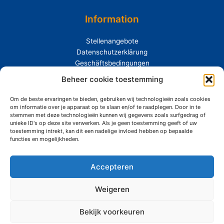
Information
Stellenangebote
Datenschutzerklärung
Geschäftsbedingungen
Beheer cookie toestemming
Extras
Om de beste ervaringen te bieden, gebruiken wij technologieën zoals cookies
Über Siemerink
om informatie over je apparaat op te slaan en/of te raadplegen. Door in te
Nachhaftigkeit
stemmen met deze technologieën kunnen wij gegevens zoals surfgedrag of
unieke ID's op deze site verwerken. Als je geen toestemming geeft of uw
toestemming intrekt, kan dit een nadelige invloed hebben op bepaalde
functies en mogelijkheden.
Accepteren
Copyright © 2026 Siemerink Houtwaren | Gerealiseerd door
Maroy
Media
Weigeren
Bekijk voorkeuren