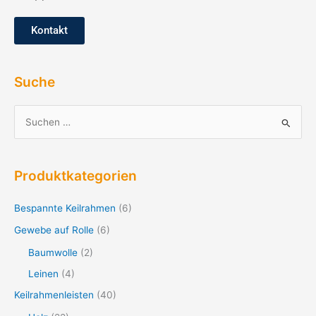
Kontakt
Suche
S
u
c
Produktkategorien
h
e
Bespannte Keilrahmen
(6)
n
Gewebe auf Rolle
(6)
n
Baumwolle
(2)
a
Leinen
(4)
c
Keilrahmenleisten
(40)
h
: