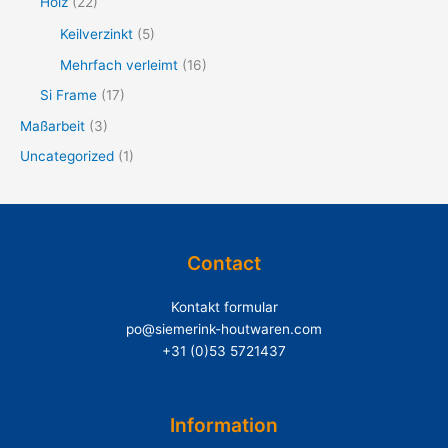
Holz
(22)
Keilverzinkt
(5)
Mehrfach verleimt
(16)
Si Frame
(17)
Maßarbeit
(3)
Uncategorized
(1)
Contact
Kontakt formular
po@siemerink-houtwaren.com
+31 (0)53 5721437
Information