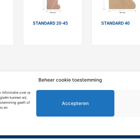
STANDARD 20-45
STANDARD 40
Beheer cookie toestemming
 informatie over je
gieën kunnen wij
mation
Extras
Accepteren
oestemming geeft of
es en
ngebote
Über Siemerink
utzerklärung
Nachhaftigkeit
tsbedingungen