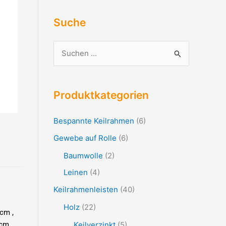
Suche
S
u
c
Produktkategorien
h
e
Bespannte Keilrahmen
(6)
n
Gewebe auf Rolle
(6)
n
Baumwolle
(2)
a
Leinen
(4)
c
Keilrahmenleisten
(40)
h
:
Holz
(22)
cm ,
Keilverzinkt
(5)
 cm