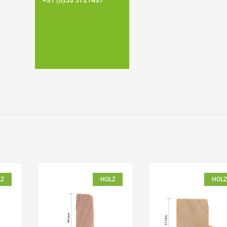
+31 (0)53 5721437
LZ
HOLZ
HOLZ