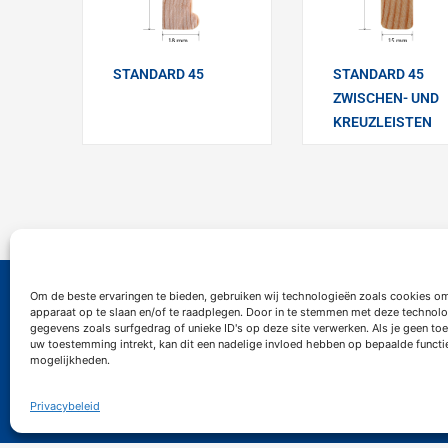
STANDARD 45
STANDARD 45
ZWISCHEN- UND
KREUZLEISTEN
Om de beste ervaringen te bieden, gebruiken wij technologieën zoals cookies om
apparaat op te slaan en/of te raadplegen. Door in te stemmen met deze technolo
Contact
Infor
gegevens zoals surfgedrag of unieke ID's op deze site verwerken. Als je geen t
uw toestemming intrekt, kan dit een nadelige invloed hebben op bepaalde functi
mogelijkheden.
Kontakt formular
Stellena
po@siemerink-houtwaren.com
Datensch
Privacybeleid
+31 (0)53 5721437
Geschäf