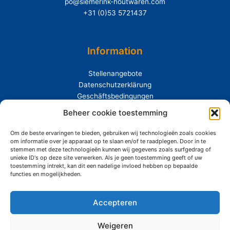
po@siemerink-houtwaren.com
+31 (0)53 5721437
Information
Stellenangebote
Datenschutzerklärung
Geschäftsbedingungen
Extras
Beheer cookie toestemming
Om de beste ervaringen te bieden, gebruiken wij technologieën zoals cookies
Über Siemerink
om informatie over je apparaat op te slaan en/of te raadplegen. Door in te
Nachhaftigkeit
stemmen met deze technologieën kunnen wij gegevens zoals surfgedrag of
unieke ID's op deze site verwerken. Als je geen toestemming geeft of uw
toestemming intrekt, kan dit een nadelige invloed hebben op bepaalde
functies en mogelijkheden.
Accepteren
Copyright © 2026 Siemerink Houtwaren | Gerealiseerd door
Maroy
Media
Weigeren