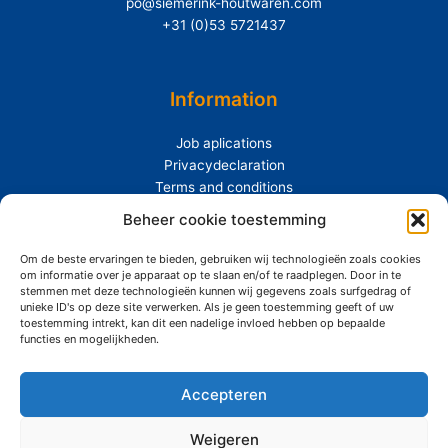
po@siemerink-houtwaren.com
+31 (0)53 5721437
Information
Job aplications
Privacydeclaration
Terms and conditions
Extras
Beheer cookie toestemming
Om de beste ervaringen te bieden, gebruiken wij technologieën zoals cookies
About Siemerink
om informatie over je apparaat op te slaan en/of te raadplegen. Door in te
Durability
stemmen met deze technologieën kunnen wij gegevens zoals surfgedrag of
unieke ID's op deze site verwerken. Als je geen toestemming geeft of uw
toestemming intrekt, kan dit een nadelige invloed hebben op bepaalde
functies en mogelijkheden.
Accepteren
Copyright © 2026 Siemerink Houtwaren | Gerealiseerd door
Maroy
Media
Weigeren