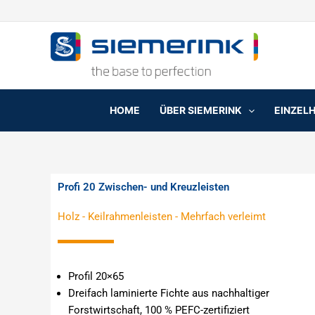
Zum
Inhalt
springen
HOME
ÜBER SIEMERINK
EINZEL
Profi 20 Zwischen- und Kreuzleisten
Holz
-
Keilrahmenleisten
-
Mehrfach verleimt
Profil 20×65
Dreifach laminierte Fichte aus nachhaltiger
Forstwirtschaft, 100 % PEFC-zertifiziert