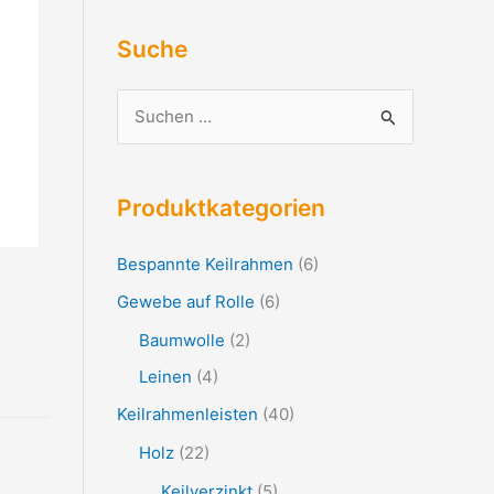
Suche
S
u
c
Produktkategorien
h
e
Bespannte Keilrahmen
(6)
n
Gewebe auf Rolle
(6)
n
Baumwolle
(2)
a
Leinen
(4)
c
Keilrahmenleisten
(40)
h
:
Holz
(22)
Keilverzinkt
(5)