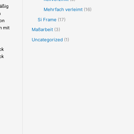
äßig
Mehrfach verleimt
(16)
n
Si Frame
(17)
von
m mit
Maßarbeit
(3)
Uncategorized
(1)
ck
ck