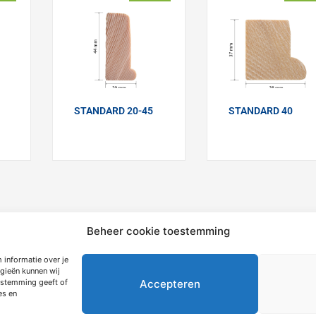
STANDARD 20-45
STANDARD 40
Beheer cookie toestemming
 informatie over je
gieën kunnen wij
mation
Extras
Accepteren
oestemming geeft of
es en