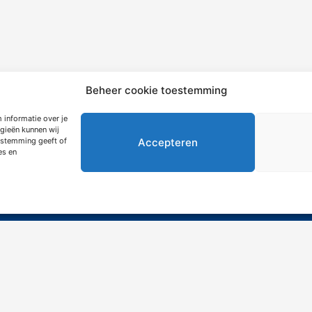
Beheer cookie toestemming
mation
Extras
 informatie over je
gieën kunnen wij
Accepteren
oestemming geeft of
es en
ngebote
Über Siemerink
utzerklärung
Nachhaftigkeit
tsbedingungen
right © 2026 Siemerink Houtwaren | Gerealiseerd door
Maroy 