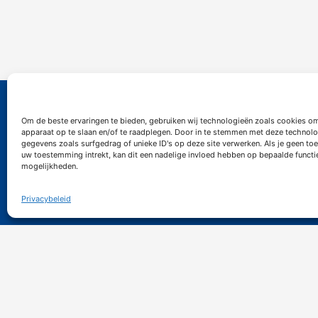
Contact
Infor
Om de beste ervaringen te bieden, gebruiken wij technologieën zoals cookies om
apparaat op te slaan en/of te raadplegen. Door in te stemmen met deze technolo
gegevens zoals surfgedrag of unieke ID's op deze site verwerken. Als je geen t
uw toestemming intrekt, kan dit een nadelige invloed hebben op bepaalde functi
Kontakt formular
Stellena
mogelijkheden.
po@siemerink-houtwaren.com
Datensch
+31 (0)53 5721437
Geschäf
Privacybeleid
Copy