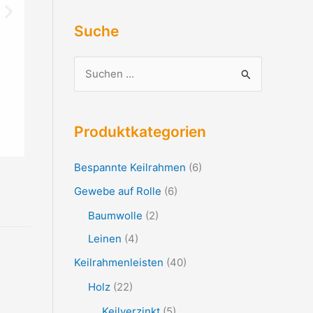
Suche
S
u
c
Produktkategorien
h
e
Bespannte Keilrahmen
(6)
n
Gewebe auf Rolle
(6)
n
Baumwolle
(2)
a
Leinen
(4)
c
Keilrahmenleisten
(40)
h
:
Holz
(22)
Keilverzinkt
(5)