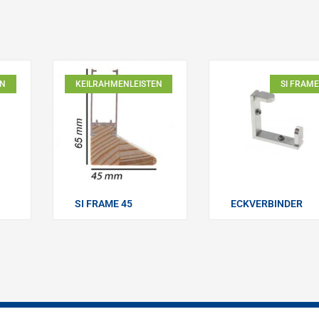
EN
KEILRAHMENLEISTEN
SI FRAME
SI FRAME 45
ECKVERBINDER