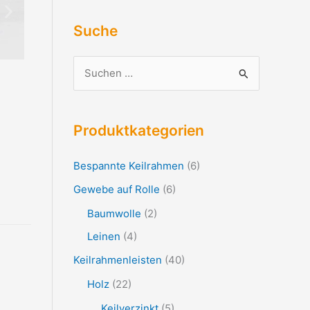
Suche
S
u
c
Produktkategorien
h
e
Bespannte Keilrahmen
(6)
n
Gewebe auf Rolle
(6)
n
Baumwolle
(2)
a
Leinen
(4)
c
Keilrahmenleisten
(40)
h
:
Holz
(22)
Keilverzinkt
(5)