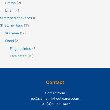
Cotton
(2)
o
Linen
(4)
r
Stretched canvases
(6)
:
Stretcher bars
(39)
Si Frame
(17)
Wood
(21)
Finger jointed
(5)
Laminated
(15)
Contact
Contactform
po@siemerink-houtwaren.com
+31 (0)53 5721437