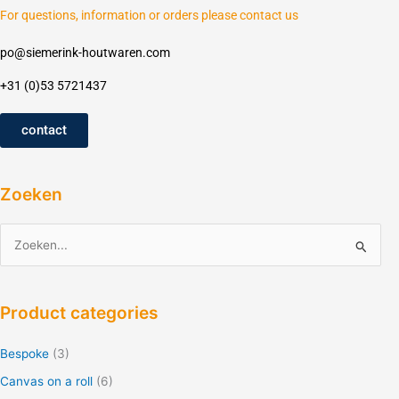
For questions, information or orders please contact us
po@siemerink-houtwaren.com
+31 (0)53 5721437
contact
Zoeken
Z
o
e
Product categories
k
e
Bespoke
(3)
n
Canvas on a roll
(6)
f