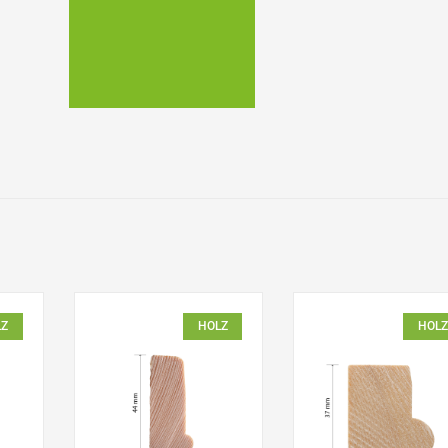
LZ
HOLZ
HOLZ