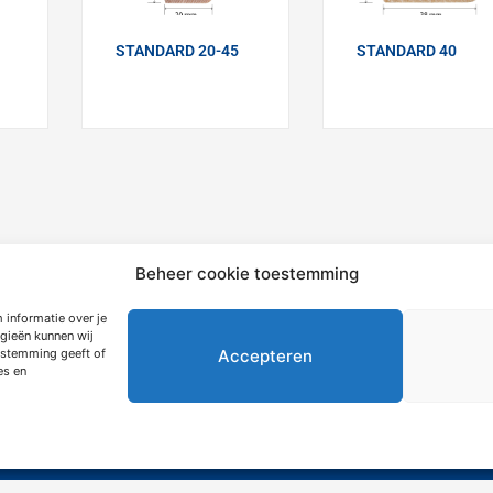
STANDARD 20-45
STANDARD 40
Beheer cookie toestemming
mation
Extras
 informatie over je
gieën kunnen wij
Accepteren
oestemming geeft of
es en
ngebote
Über Siemerink
utzerklärung
Nachhaftigkeit
tsbedingungen