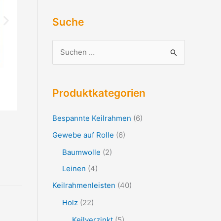
Suche
S
u
c
Produktkategorien
h
e
Bespannte Keilrahmen
(6)
n
Gewebe auf Rolle
(6)
n
Baumwolle
(2)
a
Leinen
(4)
c
Keilrahmenleisten
(40)
h
:
Holz
(22)
Keilverzinkt
(5)