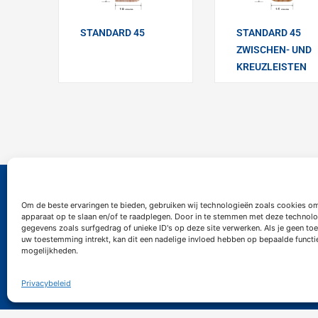
STANDARD 45
STANDARD 45
ZWISCHEN- UND
KREUZLEISTEN
Contact
Infor
Om de beste ervaringen te bieden, gebruiken wij technologieën zoals cookies om
apparaat op te slaan en/of te raadplegen. Door in te stemmen met deze technolo
gegevens zoals surfgedrag of unieke ID's op deze site verwerken. Als je geen t
uw toestemming intrekt, kan dit een nadelige invloed hebben op bepaalde functi
Kontakt formular
Stellena
mogelijkheden.
po@siemerink-houtwaren.com
Datensch
+31 (0)53 5721437
Geschäf
Privacybeleid