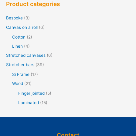
Product categories
k
e
Bespoke
(3)
n
Canvas on a roll
(6)
f
Cotton
(2)
o
Linen
(4)
r
Stretched canvases
(6)
:
Stretcher bars
(39)
Si Frame
(17)
Wood
(21)
Finger jointed
(5)
Laminated
(15)
Contact