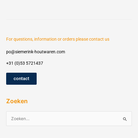
For questions, information or orders please contact us
po@siemerink-houtwaren.com
+31 (0)53 5721437
contact
Zoeken
Z
o
e